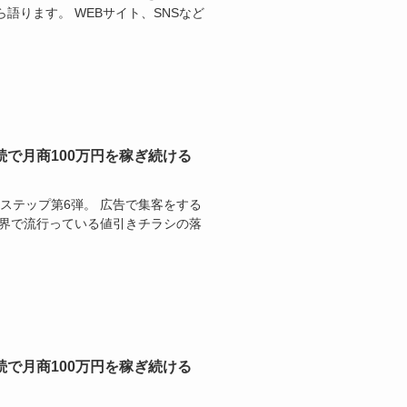
語ります。 WEBサイト、SNSなど
続で月商100万円を稼ぎ続ける
のステップ第6弾。 広告で集客をする
業界で流行っている値引きチラシの落
続で月商100万円を稼ぎ続ける