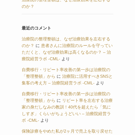
のか？
最近のコメント
治療院の整理整頓は、なぜ治療効果を左右する
のか？
に
患者さんに治療院のルールを守ってい
ただくと、なぜ治療効果は高くなるのか？ – 治
療院経営ラボ -CML-
より
自費移行・リピート率改善の第一歩は治療院の
「整理整頓」から
に
治療院に活用すべきSNSと
集客の考え方 – 治療院経営ラボ -CML-
より
自費移行・リピート率改善の第一歩は治療院の
「整理整頓」から
に
リピート率を左右する治療
家の身だしなみの教訓！40代を超えたら「気に
しすぎ」くらいがちょうどいい – 治療院経営ラ
ボ -CML-
より
保険診療をやめた私が2ヶ月で売上を取り戻せた