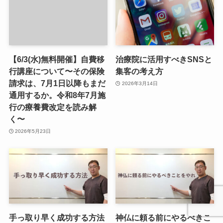
【6/3(水)無料開催】自費移
治療院に活用すべきSNSと
行講座について〜その保険
集客の考え方
請求は、7月1日以降もまだ
2026年3月14日
通用するか。令和8年7月施
行の療養費改定を読み解
く〜
2026年5月23日
手っ取り早く成功する方法
神仏に頼る前にやるべきこ