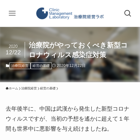
治療院がやっておくべき新型コ
2020
12/22
ロナウィルス感染症対策
2020年12月22日
治療院経営
経営の基礎
ホーム
治療院経営
経営の基礎
去年後半に、中国は武漢から発生した新型コロナ
ウィルスですが、当初の予想を遙かに超えて１年
間も世界中に悪影響を与え続けましたね。