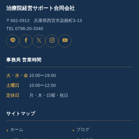
治療院経営サポート合同会社
〒662-0913 兵庫県西宮市染殿町3-13
TEL
0798-20-3340
L
F
X
I
Y
I
a
n
o
事務局 営業時間
N
c
s
u
E
e
t
T
火・水・金
10:00〜19:00
b
a
u
土曜日
10:00〜12:00
o
g
b
定休日
月・木・日曜・祝日
o
r
e
サイトマップ
k
a
m
ホーム
ブログ