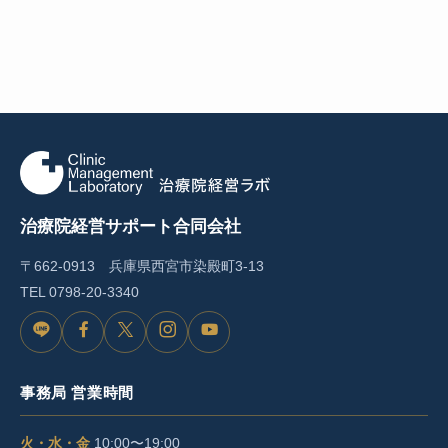
治療院経営サポート合同会社
〒662-0913 兵庫県西宮市染殿町3-13
TEL
0798-20-3340
L
F
X
I
Y
I
a
n
o
事務局 営業時間
N
c
s
u
E
e
t
T
火・水・金
10:00〜19:00