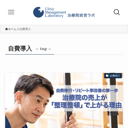
ホーム
自費導入
自費導入
– tag –
自費移行