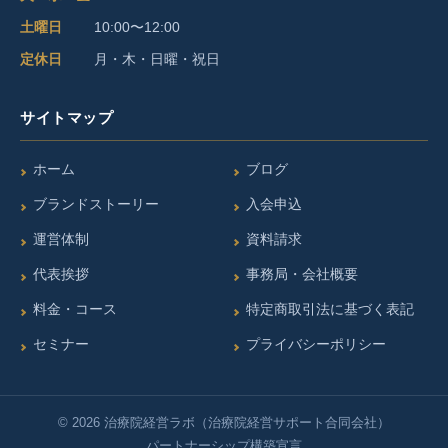
b
a
u
土曜日
10:00〜12:00
o
g
b
定休日
月・木・日曜・祝日
o
r
e
サイトマップ
k
a
m
ホーム
ブログ
ブランドストーリー
入会申込
運営体制
資料請求
代表挨拶
事務局・会社概要
料金・コース
特定商取引法に基づく表記
セミナー
プライバシーポリシー
© 2026 治療院経営ラボ（治療院経営サポート合同会社）
パートナーシップ構築宣言