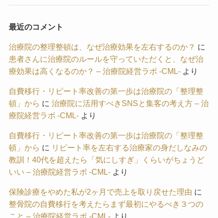
最近のコメント
治療院の整理整頓は、なぜ治療効果を左右するのか？
に
患者さんに治療院のルールを守っていただくと、なぜ治
療効果は高くなるのか？ – 治療院経営ラボ -CML-
より
自費移行・リピート率改善の第一歩は治療院の「整理整
頓」から
に
治療院に活用すべきSNSと集客の考え方 – 治
療院経営ラボ -CML-
より
自費移行・リピート率改善の第一歩は治療院の「整理整
頓」から
に
リピート率を左右する治療家の身だしなみの
教訓！40代を超えたら「気にしすぎ」くらいがちょうど
いい – 治療院経営ラボ -CML-
より
保険診療をやめた私が2ヶ月で売上を取り戻せた理由
に
整骨院の自費移行を考えたらまず最初にやるべき３つの
こと – 治療院経営ラボ -CML-
より