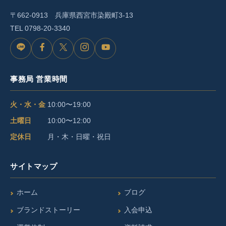
〒662-0913 兵庫県西宮市染殿町3-13
TEL
0798-20-3340
L
F
X
I
Y
I
a
n
o
事務局 営業時間
N
c
s
u
E
e
t
T
火・水・金
10:00〜19:00
b
a
u
土曜日
10:00〜12:00
o
g
b
定休日
月・木・日曜・祝日
o
r
e
サイトマップ
k
a
m
ホーム
ブログ
ブランドストーリー
入会申込