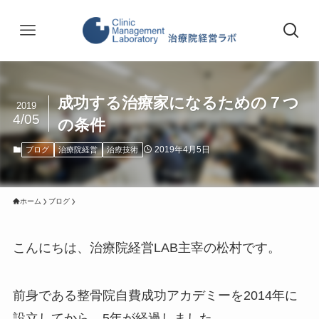
成功する治療家になるための７つ
2019
4/05
の条件
2019年4月5日
ブログ
治療院経営
治療技術
ホーム
ブログ
こんにちは、治療院経営LAB主宰の松村です。
前身である整骨院自費成功アカデミーを2014年に
設立してから、5年が経過しました。