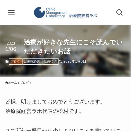
治療が好きな先生にこそ読んでい
2023
1/06
ただきたいお話
2023年1月6日
ブログ
治療院経営
治療技術
ホーム
ブログ
皆様、明けましておめでとうございます。
治療院経営ラボ代表の松村です。
さて新年一発目から少しキツいことを書いていこ