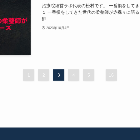
治療院経営ラボ代表の松村です。 一番損をしてきた
１ 一番損をしてきた世代の柔整師が赤裸々に語るP
師...
2023年10月4日
1
2
3
4
5
...
16