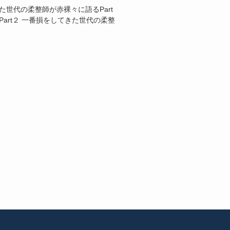
世代の柔整師が赤裸々に語るPart
art２ 一番損をしてきた世代の柔整