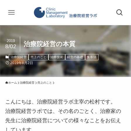
2019
治療院経営の本質
8/02
治療院経営
売上のこと
治療技術
経営の基礎
集客法
2019年8月2日
ホーム
治療院経営
売上のこと
こんにちは、治療院経営ラボ主宰の松村です。
治療院経営ラボでは、その名のごとく、治療家の
先生に治療院経営についての様々なことをお伝え
しています。