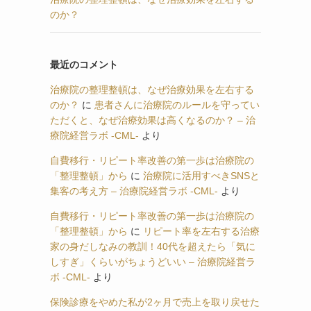
のか？
最近のコメント
治療院の整理整頓は、なぜ治療効果を左右する
のか？
に
患者さんに治療院のルールを守ってい
ただくと、なぜ治療効果は高くなるのか？ – 治
療院経営ラボ -CML-
より
自費移行・リピート率改善の第一歩は治療院の
「整理整頓」から
に
治療院に活用すべきSNSと
集客の考え方 – 治療院経営ラボ -CML-
より
自費移行・リピート率改善の第一歩は治療院の
「整理整頓」から
に
リピート率を左右する治療
家の身だしなみの教訓！40代を超えたら「気に
しすぎ」くらいがちょうどいい – 治療院経営ラ
ボ -CML-
より
保険診療をやめた私が2ヶ月で売上を取り戻せた