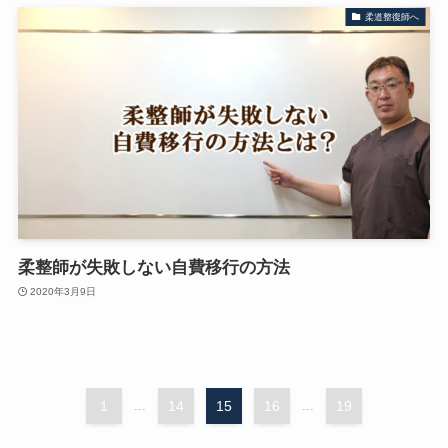
柔道整復師へ
柔整師が失敗しない自費移行の方法
2020年3月9日
1
...
14
15
16
...
19