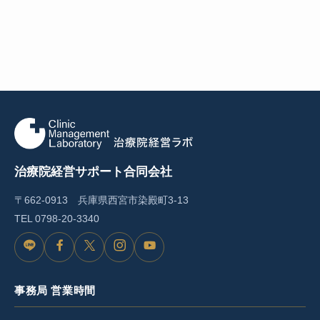
治療院経営サポート合同会社
〒662-0913 兵庫県西宮市染殿町3-13
TEL
0798-20-3340
L
F
X
I
Y
I
a
n
o
事務局 営業時間
N
c
s
u