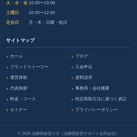
E
e
t
T
火・水・金
10:00〜19:00
b
a
u
土曜日
10:00〜12:00
o
g
b
定休日
月・木・日曜・祝日
o
r
e
サイトマップ
k
a
m
ホーム
ブログ
ブランドストーリー
入会申込
運営体制
資料請求
代表挨拶
事務局・会社概要
料金・コース
特定商取引法に基づく表記
セミナー
プライバシーポリシー
© 2026 治療院経営ラボ（治療院経営サポート合同会社）