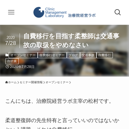
自費移行を目指す柔整師は交通事
2020
7/28
故の取扱をやめなさい
オープンセミナー
自費移行セミナー
ブログ
交通事故
自費移行
自賠責
2020年7月28日
ホーム
セミナー開催情報
オープンセミナー
こんにちは、治療院経営ラボ主宰の松村です。
柔道整復師の先生特有と言っていいのではないか