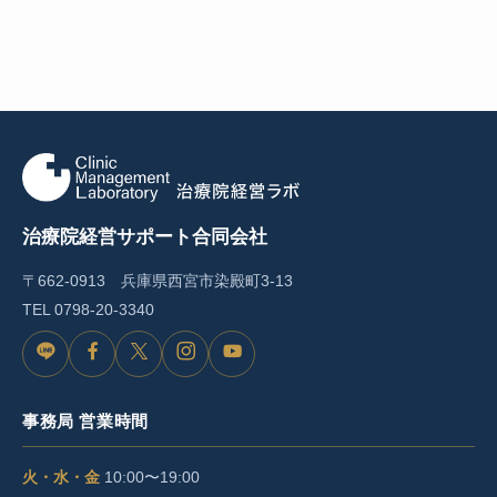
治療院経営サポート合同会社
〒662-0913 兵庫県西宮市染殿町3-13
TEL
0798-20-3340
L
F
X
I
Y
I
a
n
o
事務局 営業時間
N
c
s
u
E
e
t
T
火・水・金
10:00〜19:00