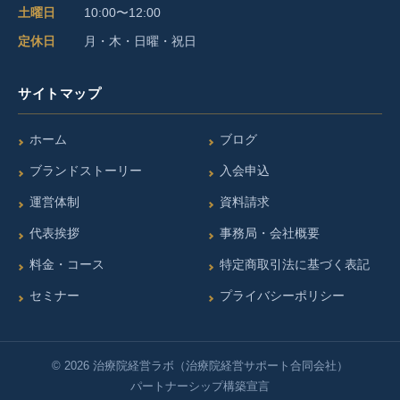
b
a
u
土曜日
10:00〜12:00
o
g
b
定休日
月・木・日曜・祝日
o
r
e
サイトマップ
k
a
m
ホーム
ブログ
ブランドストーリー
入会申込
運営体制
資料請求
代表挨拶
事務局・会社概要
料金・コース
特定商取引法に基づく表記
セミナー
プライバシーポリシー
© 2026 治療院経営ラボ（治療院経営サポート合同会社）
パートナーシップ構築宣言