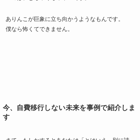
ているのに、全体は下がっているという状況。
そうです、あはき装具が上昇したところで柔整を
抑え込んでおけば療養費全体は下がるという証明
がされてしまっているわけです。
個人院が、こんな下がり続ける市場で何十、何百
と店舗展開して〝保険＋安価な自費〟でやってい
るグループとパイの奪い合いをしなければならな
いのは、むちゃくちゃ辛いです。
ありんこが巨象に立ち向かうようなもんです。
僕なら怖くてできません。