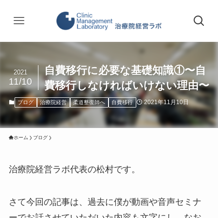
自費移行に必要な基礎知識①〜自
2021
11/10
費移行しなければいけない理由〜
2021年11月10日
ブログ
治療院経営
柔道整復師へ
自費移行
ホーム
ブログ
治療院経営ラボ代表の松村です。
さて今回の記事は、過去に僕が動画や音声セミナ
ーでお話させていただいた内容も文字にし、なお