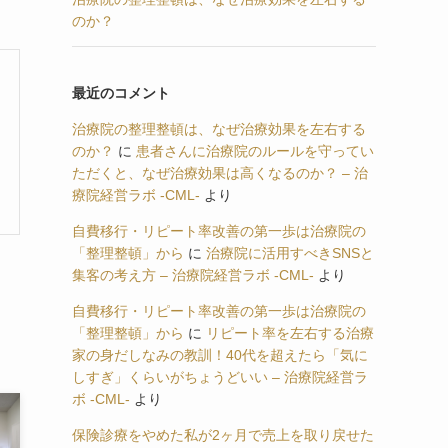
のか？
最近のコメント
治療院の整理整頓は、なぜ治療効果を左右する
のか？
に
患者さんに治療院のルールを守ってい
ただくと、なぜ治療効果は高くなるのか？ – 治
療院経営ラボ -CML-
より
自費移行・リピート率改善の第一歩は治療院の
「整理整頓」から
に
治療院に活用すべきSNSと
集客の考え方 – 治療院経営ラボ -CML-
より
自費移行・リピート率改善の第一歩は治療院の
「整理整頓」から
に
リピート率を左右する治療
家の身だしなみの教訓！40代を超えたら「気に
しすぎ」くらいがちょうどいい – 治療院経営ラ
ボ -CML-
より
保険診療をやめた私が2ヶ月で売上を取り戻せた