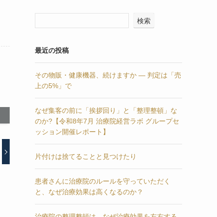
検索
最近の投稿
その物販・健康機器、続けますか — 判定は「売
上の5%」で
なぜ集客の前に「挨拶回り」と「整理整頓」な
のか?【令和8年7月 治療院経営ラボ グループセ
ッション開催レポート】
片付けは捨てることと見つけたり
患者さんに治療院のルールを守っていただく
と、なぜ治療効果は高くなるのか？
治療院の整理整頓は、なぜ治療効果を左右する