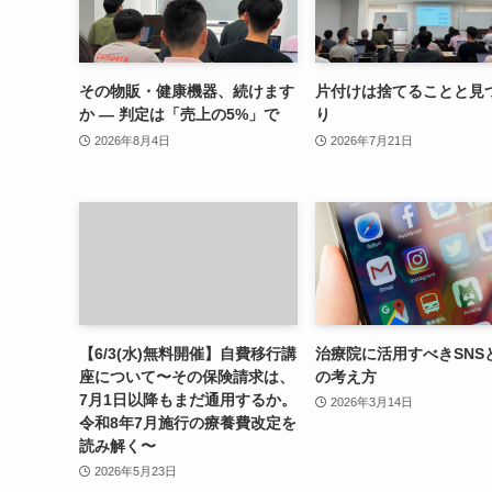
その物販・健康機器、続けます
片付けは捨てることと見
か — 判定は「売上の5%」で
り
2026年8月4日
2026年7月21日
【6/3(水)無料開催】自費移行講
治療院に活用すべきSNS
座について〜その保険請求は、
の考え方
7月1日以降もまだ通用するか。
2026年3月14日
令和8年7月施行の療養費改定を
読み解く〜
2026年5月23日